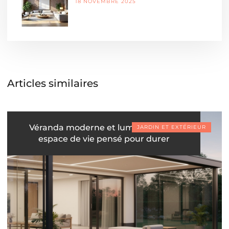
18 NOVEMBRE 2025
Articles similaires
Véranda moderne et lumineuse : un
JARDIN ET EXTÉRIEUR
espace de vie pensé pour durer