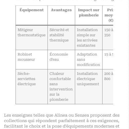
Équipement
Avantages
Impact sur
Prix
plomberie
moyen
(€)
Mitigeur
Sécurité et
Installation
150 à
thermostatique
stabilité
simple sur
350
thermique
les arrivées
existantes
Robinet
Économie
Adaptation
15 à 50
mousseur
d’eau
sans
modification
Sèche-
Chaleur
Installation
200 à
serviettes
confortable
électrique
800
électrique
sans
uniquement
intervention
sur la
plomberie
Les enseignes telles que
Alinea
ou Sensea proposent des
collections qui répondent parfaitement à ces exigences,
facilitant le choix et la pose d’équipements modernes et