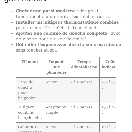
Choisir une paroi moderne
: design et
fonctionnelle pour limiter les éclaboussures.
Installer un mitigeur thermostatique combiné
:
pour un contrôle précis de l’eau chaude.
Ajouter une colonne de douche complète
: avec
douchette pour plus de flexibilité.
Délimiter l’espace avec des cloisons ou rideaux
:
sans toucher au sol.
Élément
Impact
Temps
Coût
sur
d’installation
indicatif
plomberie
Paroi de
Aucun
2 à 4 heures
200 à 600
douche
€
pour
baignoire
Mitigeur
Adaptation
1 à 2 heures
150 à 400
combiné
simple
€
bain/douche
Colonne de
Aucun
1 à 2 heures
100 à 350