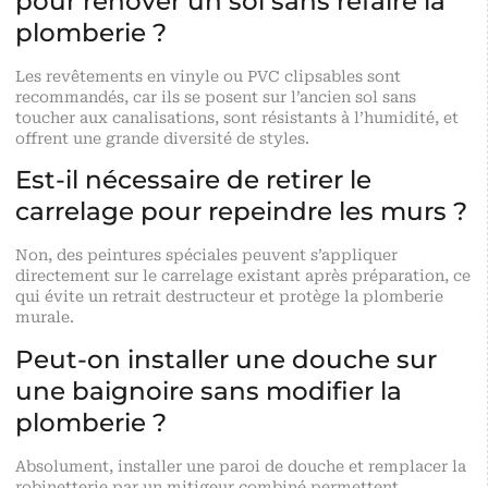
pour rénover un sol sans refaire la
plomberie ?
Les revêtements en vinyle ou PVC clipsables sont
recommandés, car ils se posent sur l’ancien sol sans
toucher aux canalisations, sont résistants à l’humidité, et
offrent une grande diversité de styles.
Est-il nécessaire de retirer le
carrelage pour repeindre les murs ?
Non, des peintures spéciales peuvent s’appliquer
directement sur le carrelage existant après préparation, ce
qui évite un retrait destructeur et protège la plomberie
murale.
Peut-on installer une douche sur
une baignoire sans modifier la
plomberie ?
Absolument, installer une paroi de douche et remplacer la
robinetterie par un mitigeur combiné permettent