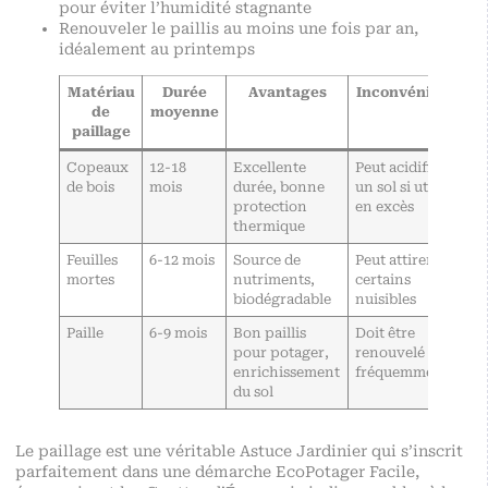
pour éviter l’humidité stagnante
Renouveler le paillis au moins une fois par an,
idéalement au printemps
Matériau
Durée
Avantages
Inconvénients
de
moyenne
paillage
Copeaux
12-18
Excellente
Peut acidifier
de bois
mois
durée, bonne
un sol si utilisé
protection
en excès
thermique
Feuilles
6-12 mois
Source de
Peut attirer
mortes
nutriments,
certains
biodégradable
nuisibles
Paille
6-9 mois
Bon paillis
Doit être
pour potager,
renouvelé
enrichissement
fréquemment
du sol
Le paillage est une véritable Astuce Jardinier qui s’inscrit
parfaitement dans une démarche EcoPotager Facile,