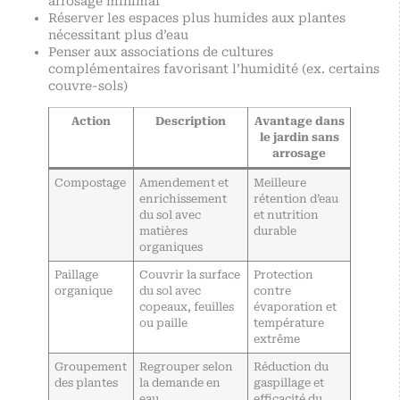
arrosage minimal
Réserver les espaces plus humides aux plantes
nécessitant plus d’eau
Penser aux associations de cultures
complémentaires favorisant l’humidité (ex. certains
couvre-sols)
Action
Description
Avantage dans
le jardin sans
arrosage
Compostage
Amendement et
Meilleure
enrichissement
rétention d’eau
du sol avec
et nutrition
matières
durable
organiques
Paillage
Couvrir la surface
Protection
organique
du sol avec
contre
copeaux, feuilles
évaporation et
ou paille
température
extrême
Groupement
Regrouper selon
Réduction du
des plantes
la demande en
gaspillage et
eau
efficacité du