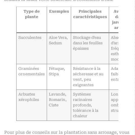
Type de
Exemples
Principales
Avantage
plante
caractéristiques
dans un
jardin sans
arrosage
Succulentes
Aloe Vera,
Stockage d’eau
Absence
Sedum
dans les feuilles
d’arrosage
épaisses
fréquent,
esthétique
moderne
Graminées
Fétuque,
Résistance à la
Adaptabilité
ornementales
Stipa
sécheresse et au
faible
vent, peu
entretien
exigeantes
Arbustes
Lavande,
Systèmes
Longévité,
xérophiles
Romarin,
racinaires
apporte
Ciste
profonds,
ombre et
tolérance à la
structure
chaleur
Pour plus de conseils sur la plantation sans arrosage, vous